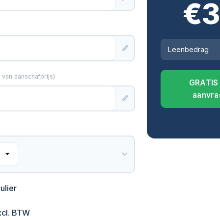
€
3
Leenbedrag
van aanschafprijs)
GRATIS 
aanvra
ulier
xcl. BTW