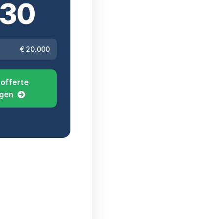
30
€
20.000
offerte
gen