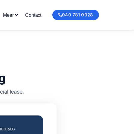
040 781 0028
Meer
Contact
g
ial lease.
BEDRAG