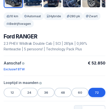
10 km
Automaat
Hybride
280 pk
Zwart
Bedrijfswagen
Ford RANGER
2.3 PHEV Wildtrak Double Cab | SCI | 281pk | 0,99%
Renteactie | 5 persoons! | Technology Pack Plus
€ 52.850
Aanschaf
Exclusief BTW
Looptijd in maanden
12
24
36
48
60
72