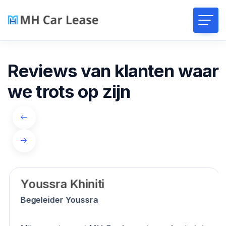
Reviews van klanten waar
we trots op zijn
Y
o
u
s
s
r
a
K
h
i
n
i
t
i
Begeleider Youssra