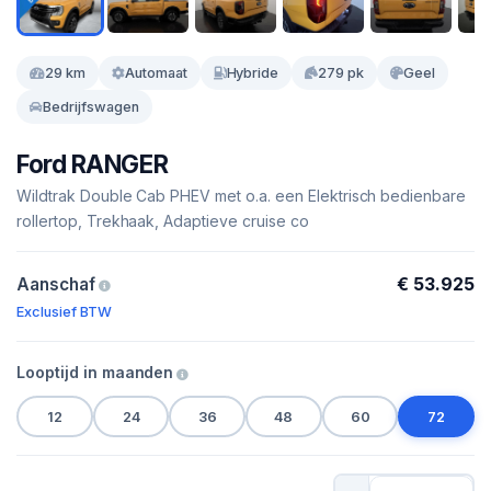
29 km
Automaat
Hybride
279 pk
Geel
Bedrijfswagen
Ford RANGER
Wildtrak Double Cab PHEV met o.a. een Elektrisch bedienbare
rollertop, Trekhaak, Adaptieve cruise co
€ 53.925
Aanschaf
Exclusief BTW
Looptijd in maanden
12
24
36
48
60
72