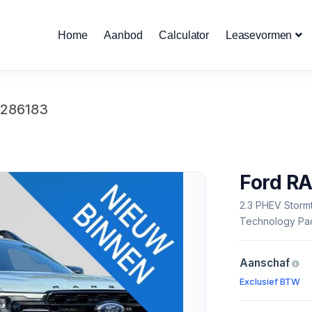
Home
Aanbod
Calculator
Leasevormen
1286183
Ford R
2.3 PHEV Stormt
Technology Pac
Aanschaf
Exclusief BTW