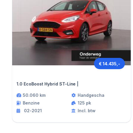
€ 14.435,-
Ford FIESTA
1.0 EcoBoost Hybrid ST-Line |
50.060 km
Handgescha
Benzine
125 pk
02-2021
Incl. btw