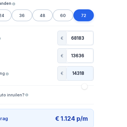
aanden
24
36
48
60
72
€
€
ing
€
uto inruilen?
€ 1.124 p/m
rag