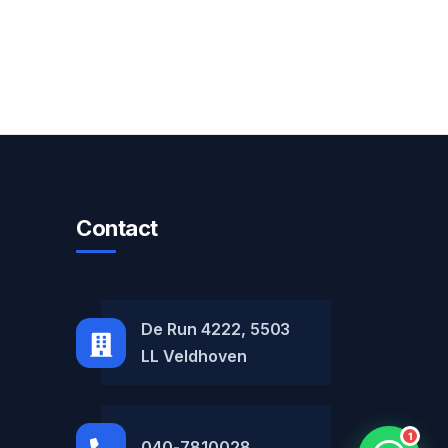
Contact
MH Car Lease
● Online
De Run 4222, 5503
LL Veldhoven
1
040-7810028