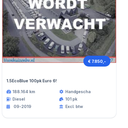
€ 7.850,-
Ford TRANSIT CONNECT
1.5EcoBlue 100pk Euro 6!
188.164 km
Handgescha
Diesel
101 pk
09-2019
Excl. btw