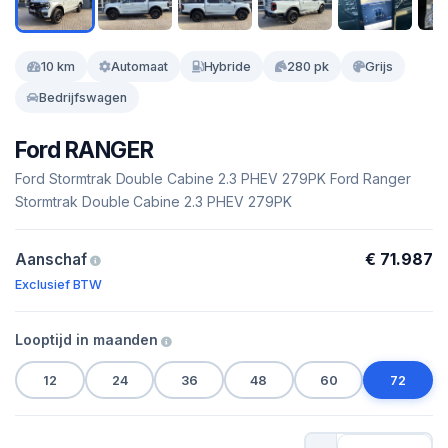
10 km
Automaat
Hybride
280 pk
Grijs
Bedrijfswagen
Ford RANGER
Ford Stormtrak Double Cabine 2.3 PHEV 279PK Ford Ranger
Stormtrak Double Cabine 2.3 PHEV 279PK
€ 71.987
Aanschaf
Exclusief BTW
Looptijd in maanden
12
24
36
48
60
72