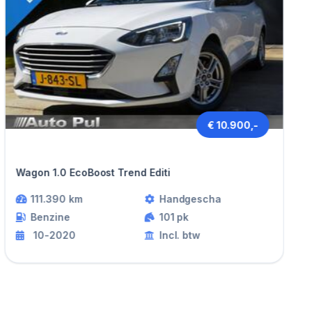
€ 10.900,-
Ford FOCUS
Wagon 1.0 EcoBoost Trend Editi
111.390 km
Handgescha
Benzine
101 pk
10-2020
Incl. btw