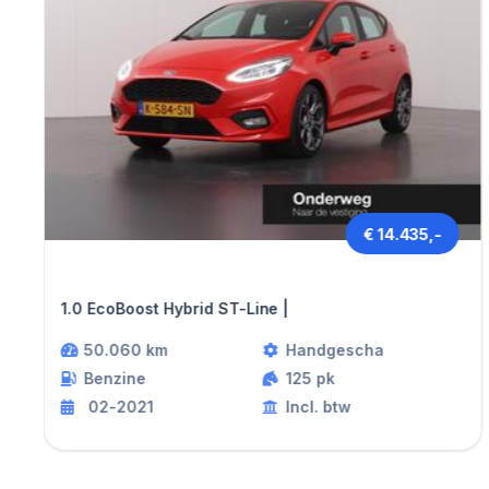
€ 14.435,-
Ford FIESTA
1.0 EcoBoost Hybrid ST-Line |
50.060 km
Handgescha
Benzine
125 pk
02-2021
Incl. btw