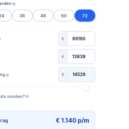
aanden
24
36
48
60
72
€
€
ing
€
uto inruilen?
€ 1.140 p/m
rag