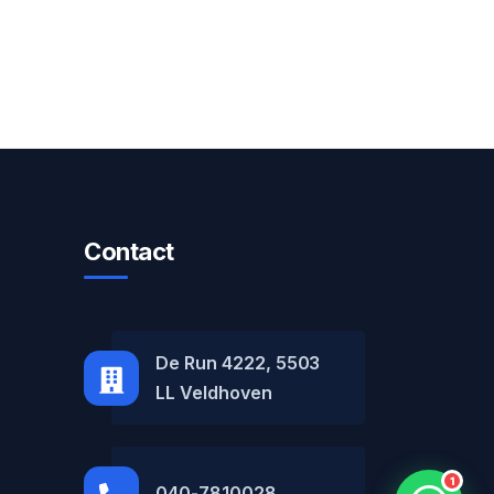
Contact
MH Car Lease
● Online
De Run 4222, 5503
LL Veldhoven
1
040-7810028