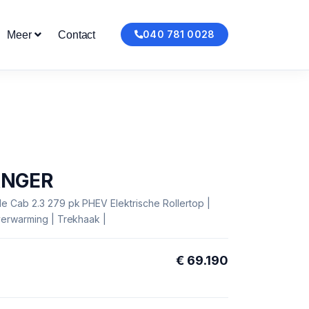
040 781 0028
Meer
Contact
ANGER
e Cab 2.3 279 pk PHEV Elektrische Rollertop |
verwarming | Trekhaak |
€ 69.190