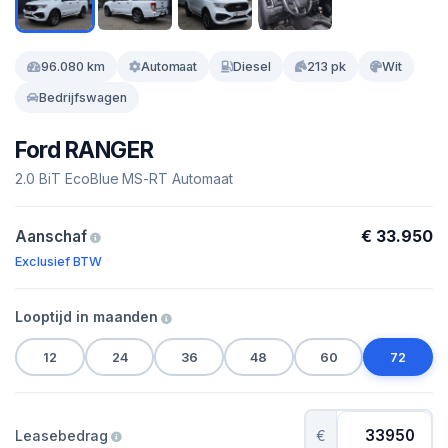
96.080 km
Automaat
Diesel
213 pk
Wit
Bedrijfswagen
Ford RANGER
2.0 BiT EcoBlue MS-RT Automaat
€ 33.950
Aanschaf
Exclusief BTW
Looptijd in maanden
12
24
36
48
60
72
Leasebedrag
€