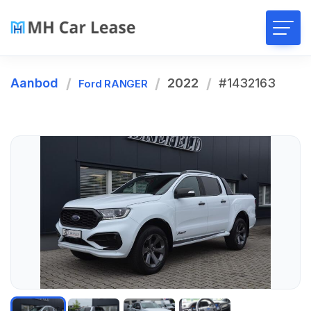
Aanbod
2022
#1432163
Ford RANGER