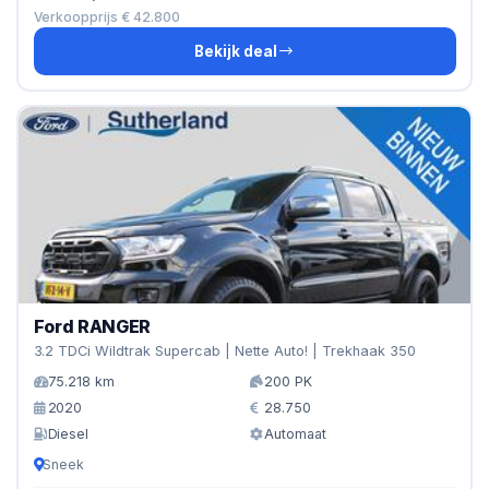
Verkoopprijs € 42.800
Bekijk deal
Ford RANGER
3.2 TDCi Wildtrak Supercab | Nette Auto! | Trekhaak 350
75.218 km
200 PK
2020
28.750
Diesel
Automaat
Sneek