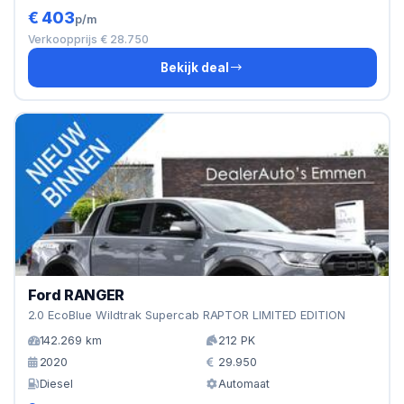
€ 403
p/m
Verkoopprijs € 28.750
Bekijk deal
Ford RANGER
2.0 EcoBlue Wildtrak Supercab RAPTOR LIMITED EDITION
142.269 km
212 PK
2020
29.950
Diesel
Automaat