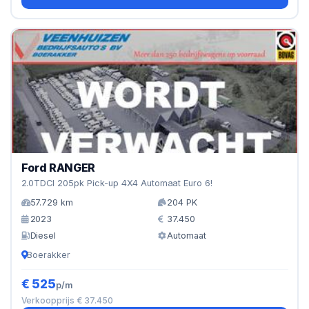
Ford RANGER
2.0TDCI 205pk Pick-up 4X4 Automaat Euro 6!
57.729 km
204 PK
2023
37.450
Diesel
Automaat
Boerakker
€ 525
p/m
Verkoopprijs € 37.450