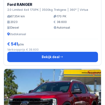
Ford RANGER
2.0 Limited 4x4 170PK | 3500kg Trekgew. | 360° | Virtua
67.354 km
170 PK
2023
38.600
Diesel
Automaat
Stadskanaal
€ 541
p/m
Verkoopprijs € 38.600
Bekijk deal