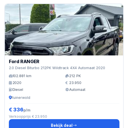
Ford RANGER
2.0 Diesel Biturbo 212PK Wildtrack 4X4 Automaat 2020
102.881 km
212 PK
2020
23.950
Diesel
Automaat
Ruinerwold
€ 336
p/m
Verkoopprijs € 23.950
Bekijk deal