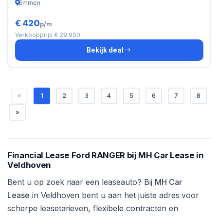
Emmen
€ 420
p/m
Verkoopprijs € 29.950
Bekijk deal
«
1
2
3
4
5
6
7
8
»
Financial Lease Ford RANGER bij MH Car Lease in
Veldhoven
Bent u op zoek naar een leaseauto? Bij
MH Car
Lease
in Veldhoven bent u aan het juiste adres voor
scherpe leasetarieven, flexibele contracten en