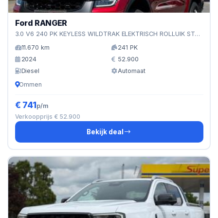
Ford RANGER
3.0 V6 240 PK KEYLESS WILDTRAK ELEKTRISCH ROLLUIK STAND
11.670 km
241 PK
2024
52.900
Diesel
Automaat
Ommen
€ 741
p/m
Verkoopprijs € 52.900
Bekijk deal