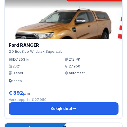
Ford RANGER
2.0 EcoBlue Wildtrak Supercab
157.253 km
212 PK
2021
27.950
Diesel
Automaat
Assen
€ 392
p/m
Verkoopprijs € 27.950
Bekijk deal