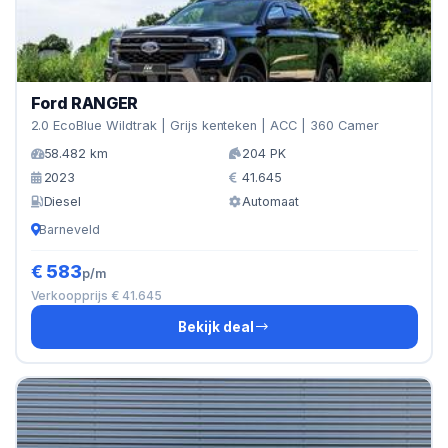
Ford RANGER
2.0 EcoBlue Wildtrak | Grijs kenteken | ACC | 360 Camer
58.482 km
204 PK
2023
41.645
Diesel
Automaat
Barneveld
€ 583
p/m
Verkoopprijs € 41.645
Bekijk deal