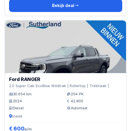
Bekijk deal
Ford RANGER
2.0 Super Cab EcoBlue Wildtrak | Rollertop | Trekhaak |
30.654 km
204 PK
2024
42.800
Diesel
Automaat
Sneek
€ 600
p/m