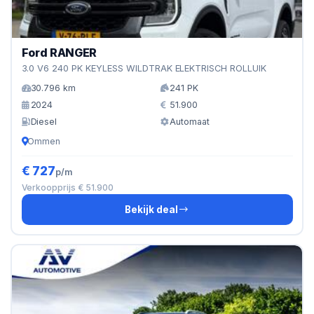
Ford RANGER
3.0 V6 240 PK KEYLESS WILDTRAK ELEKTRISCH ROLLUIK
30.796 km
241 PK
2024
51.900
Diesel
Automaat
Ommen
€ 727
p/m
Verkoopprijs € 51.900
Bekijk deal