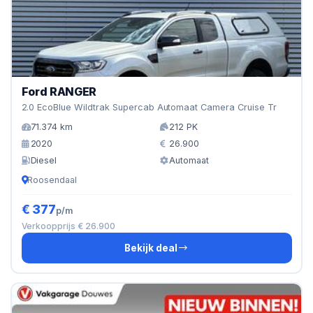
Ford RANGER
2.0 EcoBlue Wildtrak Supercab Automaat Camera Cruise Tr
71.374 km
212 PK
2020
26.900
Diesel
Automaat
Roosendaal
€ 377
p/m
Verkoopprijs € 26.900
Bekijk deal