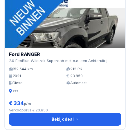
Ford RANGER
2.0 EcoBlue Wildtrak Supercab met o.a. een Achteruitrij
152.544 km
212 PK
2021
23.850
Diesel
Automaat
Oss
€ 334
p/m
Verkoopprijs € 23.850
Bekijk deal