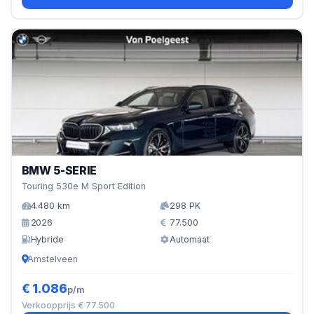
BMW 5-SERIE
Touring 530e M Sport Edition
4.480 km
298 PK
2026
77.500
Hybride
Automaat
Amstelveen
€ 1.086
p/m
Verkoopprijs € 77.500