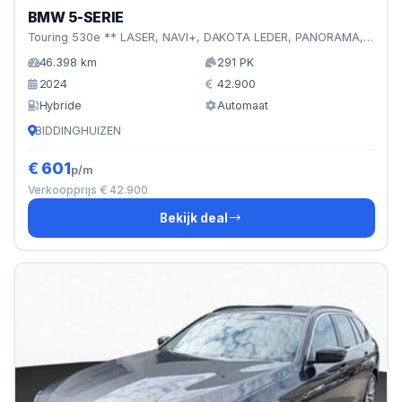
BMW 5-SERIE
Touring 530e ** LASER, NAVI+, DAKOTA LEDER, PANORAMA, H
46.398 km
291 PK
2024
42.900
Hybride
Automaat
BIDDINGHUIZEN
€ 601
p/m
Verkoopprijs € 42.900
Bekijk deal