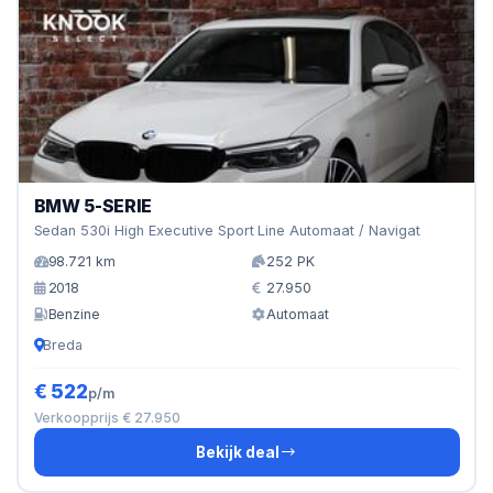
BMW 5-SERIE
Sedan 530i High Executive Sport Line Automaat / Navigat
98.721 km
252 PK
2018
27.950
Benzine
Automaat
Breda
€ 522
p/m
Verkoopprijs € 27.950
Bekijk deal