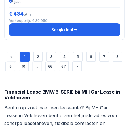
Rijssen
€ 434
p/m
Verkoopprijs € 30.950
Bekijk deal
«
1
2
3
4
5
6
7
8
9
10
...
66
67
»
Financial Lease BMW 5-SERIE bij MH Car Lease in
Veldhoven
Bent u op zoek naar een leaseauto? Bij
MH Car
Lease
in Veldhoven bent u aan het juiste adres voor
scherpe leasetarieven, flexibele contracten en