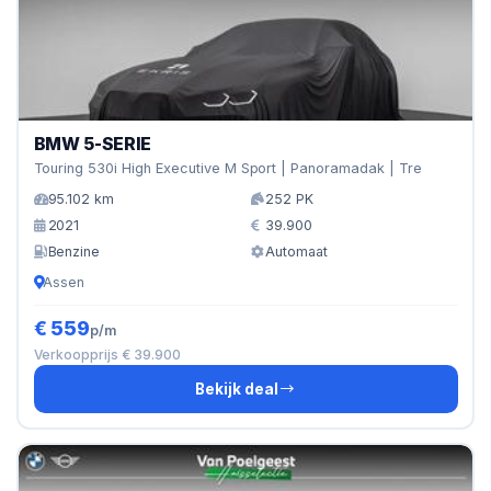
BMW 5-SERIE
Touring 530i High Executive M Sport | Panoramadak | Tre
95.102 km
252 PK
2021
39.900
Benzine
Automaat
Assen
€ 559
p/m
Verkoopprijs € 39.900
Bekijk deal