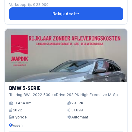
Verkoopprijs € 28.900
Bekijk deal
BMW 5-SERIE
Touring BWJ 2022 530e xDrive 293 PK High Executive M-Sp
111.454 km
291 PK
2022
31.899
Hybride
Automaat
Assen