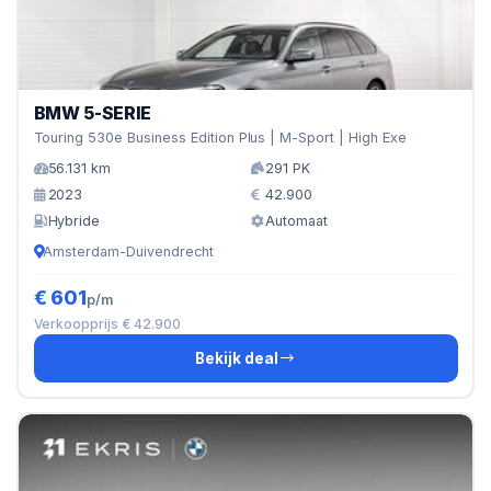
BMW 5-SERIE
Touring 530e Business Edition Plus | M-Sport | High Exe
56.131 km
291 PK
2023
42.900
Hybride
Automaat
Amsterdam-Duivendrecht
€ 601
p/m
Verkoopprijs € 42.900
Bekijk deal