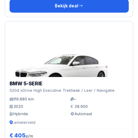
Bekijk deal
BMW 5-SERIE
520d xDrive High Executive Trekhaak / Leer / Navigatie
119.880 km
–
2020
28.900
Hybride
Automaat
Lemelerveld
€ 405
p/m