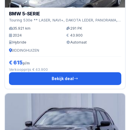
BMW 5-SERIE
Touring 530e ** LASER, NAVI+, DAKOTA LEDER, PANORAMA, H
35.921 km
291 PK
2024
43.900
Hybride
Automaat
BIDDINGHUIZEN
€ 615
p/m
Verkoopprijs € 43.900
Bekijk deal