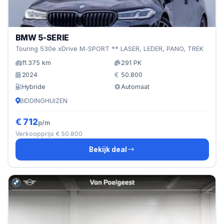
BMW 5-SERIE
Touring 530e xDrive M-SPORT ** LASER, LEDER, PANO, TREK
11.375 km
291 PK
2024
50.800
Hybride
Automaat
BIDDINGHUIZEN
€ 712
p/m
Verkoopprijs € 50.800
Bekijk deal