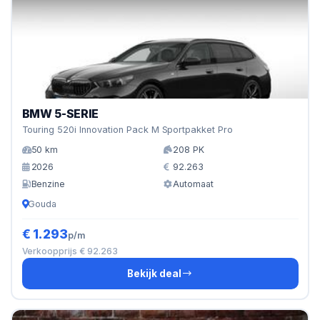
BMW 5-SERIE
Touring 520i Innovation Pack M Sportpakket Pro
50 km
208 PK
2026
92.263
Benzine
Automaat
Gouda
€ 1.293
p/m
Verkoopprijs € 92.263
Bekijk deal