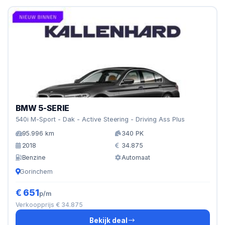
BMW 5-SERIE
540i M-Sport - Dak - Active Steering - Driving Ass Plus
95.996 km
340 PK
2018
34.875
Benzine
Automaat
Gorinchem
€ 651
p/m
Verkoopprijs € 34.875
Bekijk deal