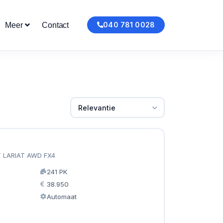
040 781 0028
Meer
Contact
Relevantie
 LARIAT AWD FX4
241 PK
38.950
Automaat