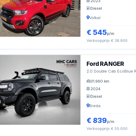
2023
Diesel
Volkel
€ 545
p/m
Verkoopprijs € 38.900
Ford RANGER
2.0 Double Cab EcoBlue Ra
31.960 km
2024
Diesel
Breda
€ 839
p/m
Verkoopprijs € 55.000