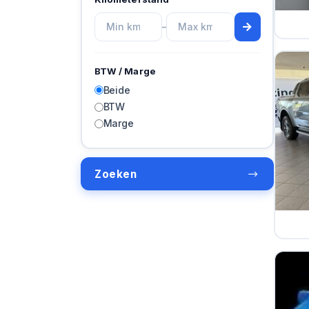
–
BTW / Marge
Beide
BTW
Marge
Zoeken