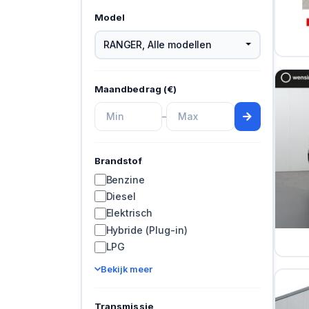
Model
RANGER
,
Alle modellen
Maandbedrag (€)
–
Brandstof
Benzine
Diesel
Elektrisch
Hybride (Plug-in)
LPG
Bekijk meer
Transmissie