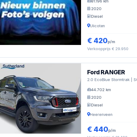
81.196 km
2020
Diesel
Ulicoten
€ 420
p/m
Verkoopprijs € 29.950
Ford RANGER
2.0 EcoBlue Stormtrak | SC
44.702 km
2020
Diesel
Heerenveen
€ 440
p/m