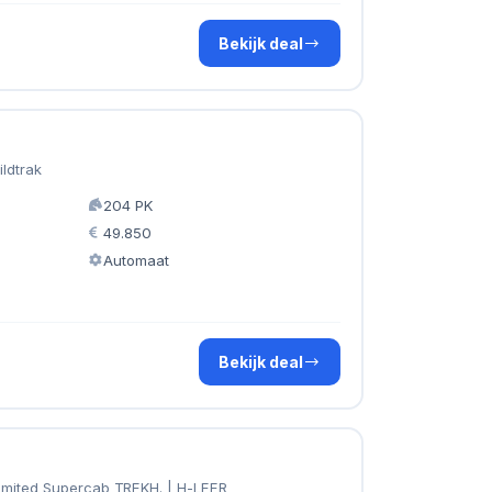
Bekijk deal
ldtrak
204 PK
49.850
Automaat
Bekijk deal
imited Supercab TREKH. | H-LEER