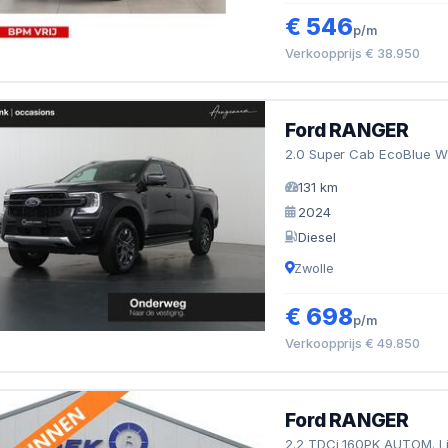
€ 546
p/m
Verkoopprijs € 38.950
Ford RANGER
2.0 Super Cab EcoBlue Wi
131 km
2024
Diesel
Zwolle
€ 698
p/m
Verkoopprijs € 49.850
Ford RANGER
2.2 TDCi 160PK AUTOM. L