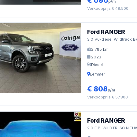
€ 696
p/m
Verkoopprijs € 48.500
Ford RANGER
3.0 V6-diesel Wildtrack B
2.795 km
2023
Diesel
Lemmer
€ 808
p/m
Verkoopprijs € 57.800
Ford RANGER
2.0 E.B. WILDTR. SC.NIEU