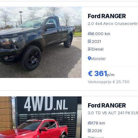
Ford RANGER
2.0 4x4 Airco Cruisecon
8.000 km
2021
Diesel
Monster
€ 361
p/m
Verkoopprijs € 25.750
Ford RANGER
3.0 TD V6 AUT 241 PK E
178 km
2026