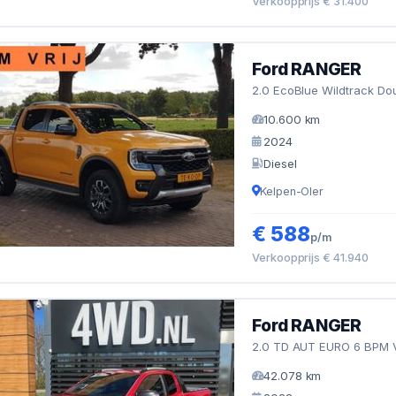
Verkoopprijs € 31.400
Ford RANGER
2.0 EcoBlue Wildtrack Dou
10.600 km
2024
Diesel
Kelpen-Oler
€ 588
p/m
Verkoopprijs € 41.940
Ford RANGER
2.0 TD AUT EURO 6 BPM 
42.078 km