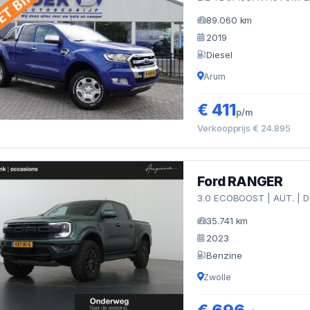
89.060 km
2019
Diesel
Arum
€ 411
p/m
Verkoopprijs € 24.895
Ford RANGER
3.0 ECOBOOST | AUT. | 
35.741 km
2023
Benzine
Zwolle