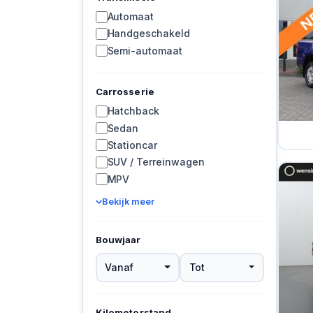
Automaat
Handgeschakeld
Semi-automaat
Carrosserie
Hatchback
Sedan
Stationcar
SUV / Terreinwagen
MPV
Bekijk meer
Bouwjaar
Vanaf
Tot
Kilometerstand