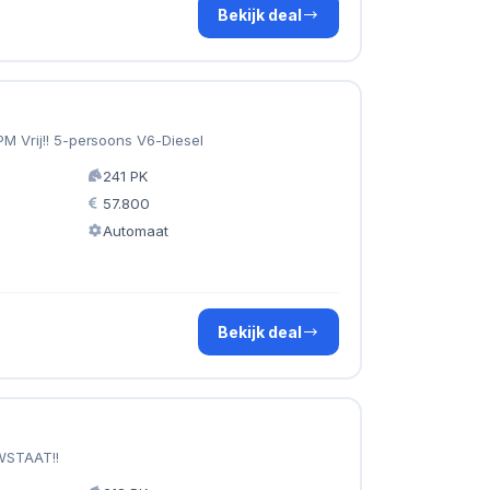
Bekijk deal
PM Vrij!! 5-persoons V6-Diesel
241 PK
57.800
Automaat
Bekijk deal
WSTAAT!!